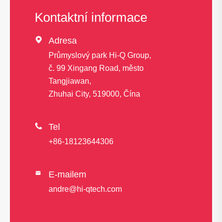
Kontaktní informace

Adresa
Průmyslový park Hi-Q Group,
č. 99 Xingang Road, město
Tangjiawan,
Zhuhai City, 519000, Čína

Tel
+86-18123644306
E-mailem

andre@hi-qtech.com