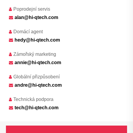
Poprodejní servis
alan@hi-qtech.com
Domácí agent
hedy@hi-qtech.com
Zámořský marketing
annie@hi-qtech.com
Globální přizpůsobení
andre@hi-qtech.com
Technická podpora
tech@hi-qtech.com