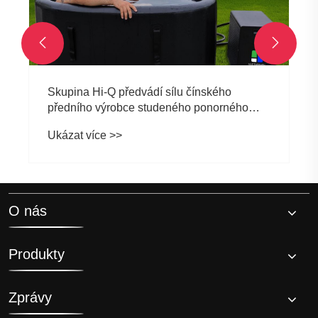


Skupina Hi-Q předvádí sílu čínského
předního výrobce studeného ponorného
chladiče na FIBO Global Fitness
Ukázat více >>
O nás
Produkty
Zprávy