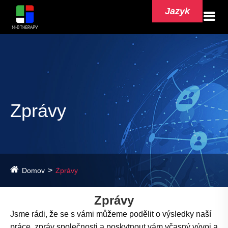
Jazyk
Zprávy
Domov
Zprávy
Zprávy
Jsme rádi, že se s vámi můžeme podělit o výsledky naší
práce, zpráv společnosti a poskytnout vám včasný vývoj a