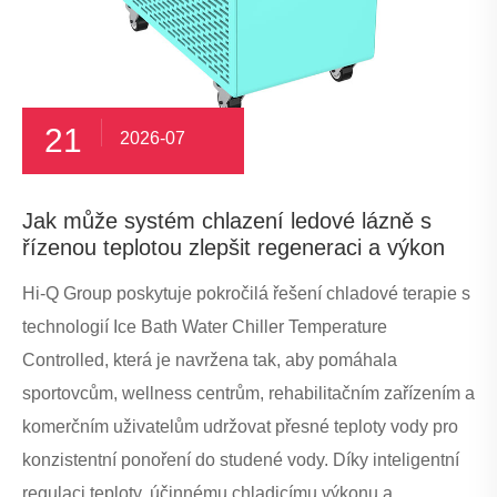
21
2026-07
Jak může systém chlazení ledové lázně s
řízenou teplotou zlepšit regeneraci a výkon
Hi-Q Group poskytuje pokročilá řešení chladové terapie s
technologií Ice Bath Water Chiller Temperature
Controlled, která je navržena tak, aby pomáhala
sportovcům, wellness centrům, rehabilitačním zařízením a
komerčním uživatelům udržovat přesné teploty vody pro
konzistentní ponoření do studené vody. Díky inteligentní
regulaci teploty, účinnému chladicímu výkonu a