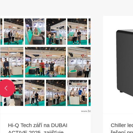

Hi-Q Tech září na DUBAI
Chiller l
ACTIVE 2025, zajišťuje
řešení pr