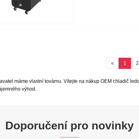
«
1
2
avatel máme vlastní továrnu. Vítejte na nákup OEM chladič le
zájemného výhod.
Doporučení pro novinky