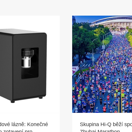
edové lázně: Konečné
Skupina Hi-Q běží sp
o zotavení pro
Zhuhai Marathon