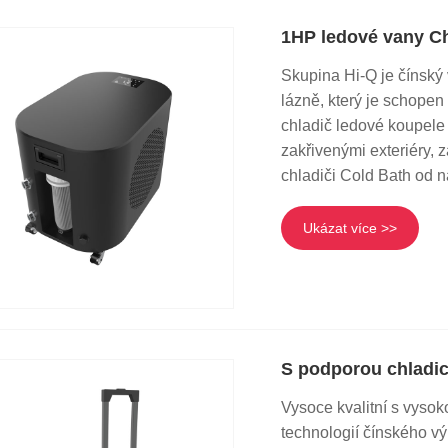
1HP ledové vany Ch
Skupina Hi-Q je čínský
lázně, který je schopen
chladič ledové koupele
zakřivenými exteriéry, 
chladiči Cold Bath od 
Ukázat více >>
S podporou chladic
Vysoce kvalitní s vysok
technologií čínského v