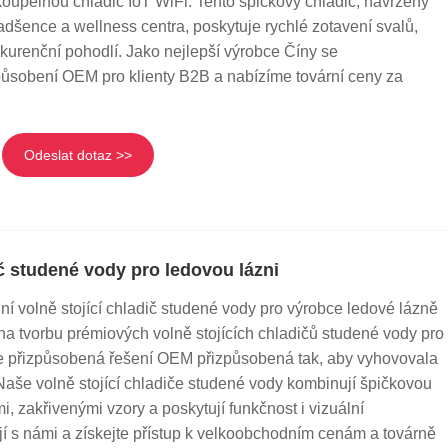
upelnou chladič IoT WiFi. Tento špičkový chladič, navržený
nadšence a wellness centra, poskytuje rychlé zotavení svalů,
urenční pohodlí. Jako nejlepší výrobce Číny se
působení OEM pro klienty B2B a nabízíme tovární ceny za
Odeslat dotaz >>
ič studené vody pro ledovou lázni
ní volně stojící chladič studené vody pro výrobce ledové lázně
 na tvorbu prémiových volně stojících chladičů studené vody pro
e přizpůsobená řešení OEM přizpůsobená tak, aby vyhovovala
Naše volně stojící chladiče studené vody kombinují špičkovou
i, zakřivenými vzory a poskytují funkčnost i vizuální
ují s námi a získejte přístup k velkoobchodním cenám a továrně