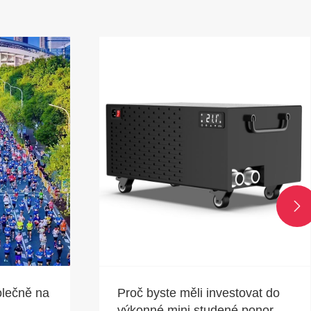

olečně na
Proč byste měli investovat do
výkonné mini studené ponorné