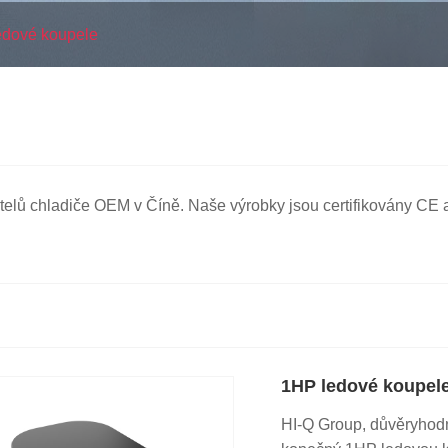
edové koupele
telů chladiče OEM v Číně. Naše výrobky jsou certifikovány CE a
1HP ledové koupele 
HI-Q Group, důvěryhodn