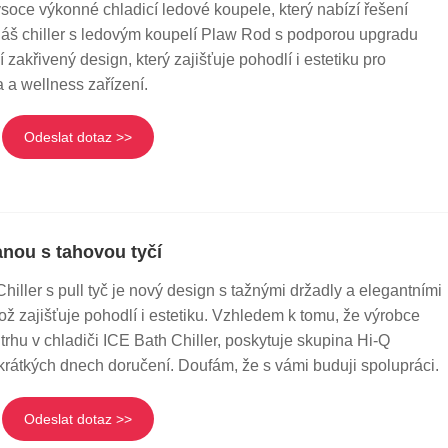
ysoce výkonné chladicí ledové koupele, který nabízí řešení
áš chiller s ledovým koupelí Plaw Rod s podporou upgradu
zakřivený design, který zajišťuje pohodlí i estetiku pro
a a wellness zařízení.
Odeslat dotaz >>
anou s tahovou tyčí
hiller s pull tyč je nový design s tažnými držadly a elegantními
což zajišťuje pohodlí i estetiku. Vzhledem k tomu, že výrobce
 trhu v chladiči ICE Bath Chiller, poskytuje skupina Hi-Q
krátkých dnech doručení. Doufám, že s vámi buduji spolupráci.
Odeslat dotaz >>