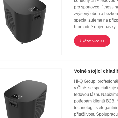
konečný 1HP ledovou ko
pro sportovce, fitness 
zvýšený oběh a bezkonk
specializujeme na přiz
hromadné objednávky.
Ukázat více >>
Volně stojící chlad
Hi-Q Group, profesionál
v Číně, se specializuje
ledovou lázni. Nabízím
potřebám klientů B2B. 
technologii s elegantním
přitažlivost. Spoluprac