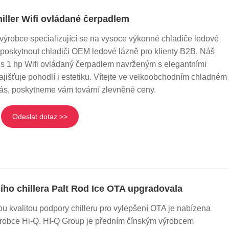
iller Wifi ovládané čerpadlem
 výrobce specializující se na vysoce výkonné chladiče ledové
 poskytnout chladiči OEM ledové lázně pro klienty B2B. Náš
 s 1 hp Wifi ovládaný čerpadlem navrženým s elegantními
zajišťuje pohodlí i estetiku. Vítejte ve velkoobchodním chladném
nás, poskytneme vám tovární zlevněné ceny.
Odeslat dotaz >>
ího chillera Palt Rod Ice OTA upgradovala
ou kvalitou podpory chilleru pro vylepšení OTA je nabízena
ýrobce Hi-Q. HI-Q Group je předním čínským výrobcem