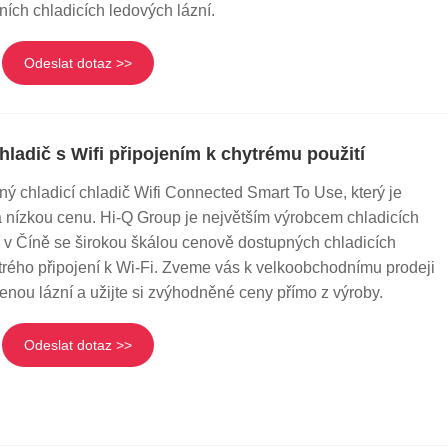
ních chladicích ledových lázní.
Odeslat dotaz >>
ladič s Wifi připojením k chytrému použití
ý chladicí chladič Wifi Connected Smart To Use, který je
a nízkou cenu. Hi-Q Group je největším výrobcem chladicích
í v Číně se širokou škálou cenově dostupných chladicích
ytrého připojení k Wi-Fi. Zveme vás k velkoobchodnímu prodeji
enou lázní a užijte si zvýhodněné ceny přímo z výroby.
Odeslat dotaz >>