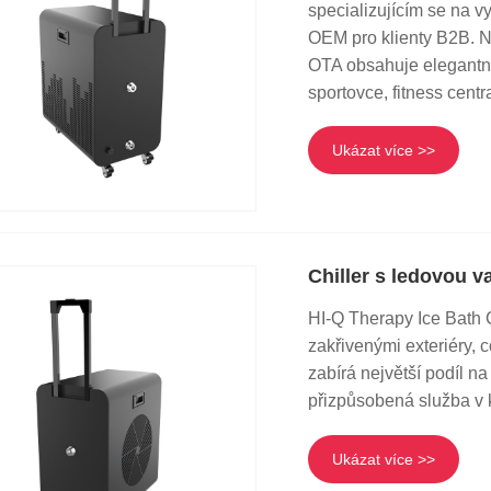
specializujícím se na v
OEM pro klienty B2B. N
OTA obsahuje elegantní 
sportovce, fitness centr
Ukázat více >>
Chiller s ledovou v
HI-Q Therapy Ice Bath C
zakřivenými exteriéry, 
zabírá největší podíl na
přizpůsobená služba v 
Ukázat více >>