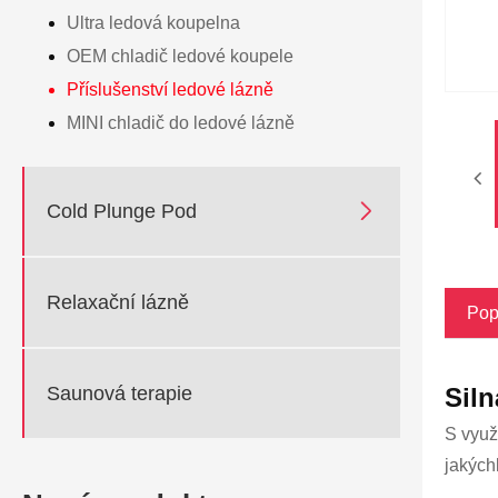
Ultra ledová koupelna
OEM chladič ledové koupele
Příslušenství ledové lázně
MINI chladič do ledové lázně

Cold Plunge Pod
Relaxační lázně
Pop
Saunová terapie
Siln
S využ
jakých