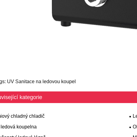
gs: UV Sanitace na ledovou koupel
visející kategorie
iový chladný chladič
L
a ledová koupelna
O