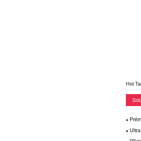
Hot Ta
Sou
Prém
Ultr