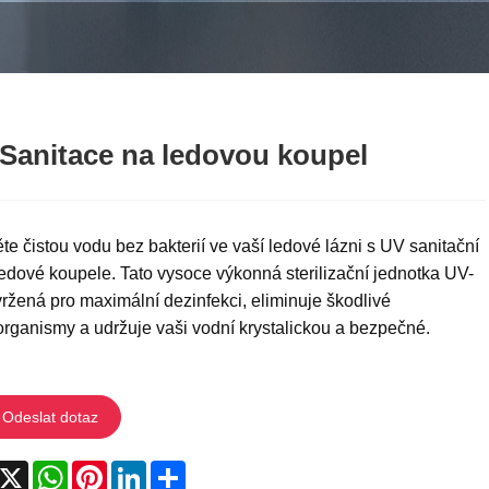
Sanitace na ledovou koupel
ěte čistou vodu bez bakterií ve vaší ledové lázni s UV sanitační
ledové koupele. Tato vysoce výkonná sterilizační jednotka UV-
ržená pro maximální dezinfekci, eliminuje škodlivé
rganismy a udržuje vaši vodní krystalickou a bezpečné.
Odeslat dotaz
acebook
X
WhatsApp
Pinterest
LinkedIn
Share