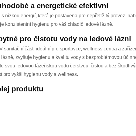
hodobé a energetické efektivní
s nízkou energií, která je postavena pro nepřetržitý provoz, n
uje konzistentní hygienu pro váš chladič ledové lázně.
ytné pro čistotu vody na ledové lázni
V sanitační část, ideální pro sportovce, wellness centra a zaříz
 lázně, zvyšuje hygienu a kvalitu vody s bezproblémovou účinno
te svou ledovou lázeňskou vodu čerstvou, čistou a bez škodlivýc
t pro vyšší hygienu vody a wellness.
lej produktu