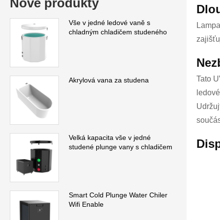
Nové produkty
Dlou
Vše v jedné ledové vaně s
Lampa 
chladným chladičem studeného
zajišť
Nezb
Tato U
Akrylová vana za studena
ledové
Udržuj
součás
Velká kapacita vše v jedné
Disp
studené plunge vany s chladičem
Smart Cold Plunge Water Chiler
Wifi Enable