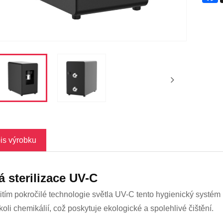
is výrobku
á sterilizace UV-C
itím pokročilé technologie světla UV-C tento hygienický systém 
koli chemikálií, což poskytuje ekologické a spolehlivé čištění.