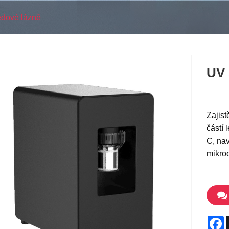
ledové lázně
UV 
Zajist
částí 
C, nav
mikroo
F