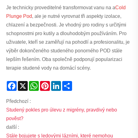
Je technicky proveditelné transformovat vanu na a
Cold
Plunge Pod
, ale je nutné vyrovnat tři aspekty izolace,
chlazení a bezpečnosti. Je vhodný pro rodiny s určitými
schopnostmi pro kutily a dlouhodobým používáním. Pro
uživatele, kteří se zaměřují na pohodlí a profesionalitu, je
výběr dokončeného studeného ponorného POD stále
lepším řešením. Oba společně podporují popularizaci
terapie studené vody na domácí scény.
Facebook
X
WhatsApp
Pinterest
LinkedIn
Share
Předchozí :
Studený pokles pro úlevu z migrény, pravdivý nebo
pověst?
další :
Stále bojujete s ledovými lázními, které nemohou