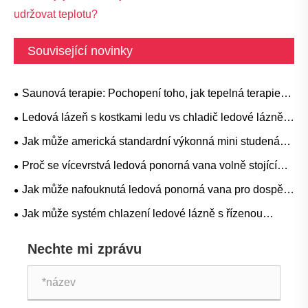
udržovat teplotu?
Související novinky
Saunová terapie: Pochopení toho, jak tepelná terapie
podporuje relaxaci a wellness
Ledová lázeň s kostkami ledu vs chladič ledové lázně:
Která metoda chlazení je lepší?
Jak může americká standardní výkonná mini studená
ponorná vana proměnit vaši regenerační a wellness
Proč se vícevrstvá ledová ponorná vana volně stojící
rutinu
stává preferovanou volbou pro moderní terapii
Jak může nafouknutá ledová ponorná vana pro dospělé
nachlazením
pro chlazení ledové lázně zlepšit váš zážitek z terapie
Jak může systém chlazení ledové lázně s řízenou
nachlazením
teplotou zlepšit regeneraci a výkon
Nechte mi zprávu