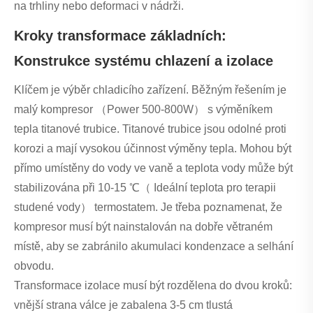
na trhliny nebo deformaci v nádrži.
Kroky transformace základních:
Konstrukce systému chlazení a izolace
Klíčem je výběr chladicího zařízení. Běžným řešením je
malý kompresor （Power 500-800W） s výměníkem
tepla titanové trubice. Titanové trubice jsou odolné proti
korozi a mají vysokou účinnost výměny tepla. Mohou být
přímo umístěny do vody ve vaně a teplota vody může být
stabilizována při 10-15 ℃（ Ideální teplota pro terapii
studené vody） termostatem. Je třeba poznamenat, že
kompresor musí být nainstalován na dobře větraném
místě, aby se zabránilo akumulaci kondenzace a selhání
obvodu.
Transformace izolace musí být rozdělena do dvou kroků:
vnější strana válce je zabalena 3-5 cm tlustá