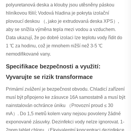
polyuretanová deska a klouby jsou utěsněny páskou
hliníkovou fólií; Vodová hladina je pokryta izolační
plovoucí deskou （, jako je extrudovaná deska XPS）,
aby se snížila výměna tepla mezi vodou a vzduchem.
Data ukazují, že po dobré izolaci lze teplotu vody řídit do
1 ℃ za hodinu, což je mnohem nižší než 3-5 ℃
nemodifikované vany.
Specifikace bezpečnosti a využití:
Vyvarujte se rizik transformace
Primární zvážení je bezpečnost obvodu. Chladicí zařízení
musí být připojeno ke zásuvce 16A samostatně a musí být
nainstalován ochránce úniku （Provozní proud ≤ 30
mA）. Do 1,5 metrů kolem vany nejsou povoleny žádné
exponované zásuvky. Dezinfekci vody nelze ignorovat. 1-
2ppm tablet chloru （Ekvivalentní koncentraci dezinfekce