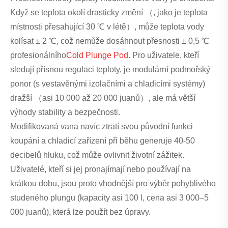
Když se teplota okolí drasticky změní （, jako je teplota
místnosti přesahující 30 ℃ v létě）, může teplota vody
kolísat ± 2 ℃, což nemůže dosáhnout přesnosti ± 0,5 ℃
profesionálního
Cold Plunge Pod
. Pro uživatele, kteří
sledují přísnou regulaci teploty, je modulární podmořský
ponor (s vestavěnými izolačními a chladicími systémy)
dražší （asi 10 000 až 20 000 juanů）, ale má větší
výhody stability a bezpečnosti.
Modifikovaná vana navíc ztratí svou původní funkci
koupání a chladicí zařízení při běhu generuje 40-50
decibelů hluku, což může ovlivnit životní zážitek.
Uživatelé, kteří si jej pronajímají nebo používají na
krátkou dobu, jsou proto vhodnější pro výběr pohyblivého
studeného plungu (kapacity asi 100 l, cena asi 3 000–5
000 juanů), která lze použít bez úpravy.