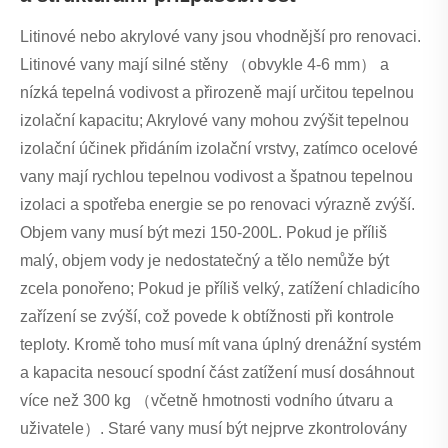
Litinové nebo akrylové vany jsou vhodnější pro renovaci.
Litinové vany mají silné stěny （obvykle 4-6 mm） a
nízká tepelná vodivost a přirozeně mají určitou tepelnou
izolační kapacitu; Akrylové vany mohou zvýšit tepelnou
izolační účinek přidáním izolační vrstvy, zatímco ocelové
vany mají rychlou tepelnou vodivost a špatnou tepelnou
izolaci a spotřeba energie se po renovaci výrazně zvýší.
Objem vany musí být mezi 150-200L. Pokud je příliš
malý, objem vody je nedostatečný a tělo nemůže být
zcela ponořeno; Pokud je příliš velký, zatížení chladicího
zařízení se zvýší, což povede k obtížnosti při kontrole
teploty. Kromě toho musí mít vana úplný drenážní systém
a kapacita nesoucí spodní část zatížení musí dosáhnout
více než 300 kg （včetně hmotnosti vodního útvaru a
uživatele）. Staré vany musí být nejprve zkontrolovány