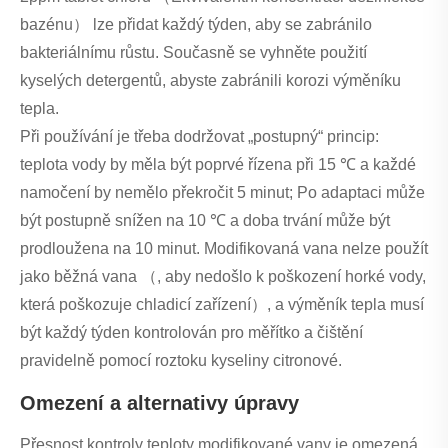
bazénu） lze přidat každý týden, aby se zabránilo
bakteriálnímu růstu. Současně se vyhněte použití
kyselých detergentů, abyste zabránili korozi výměníku
tepla.
Při používání je třeba dodržovat „postupný“ princip:
teplota vody by měla být poprvé řízena při 15 ℃ a každé
namočení by nemělo překročit 5 minut; Po adaptaci může
být postupně snížen na 10 ℃ a doba trvání může být
prodloužena na 10 minut. Modifikovaná vana nelze použít
jako běžná vana （, aby nedošlo k poškození horké vody,
která poškozuje chladicí zařízení）, a výměník tepla musí
být každý týden kontrolován pro měřítko a čištění
pravidelně pomocí roztoku kyseliny citronové.
Omezení a alternativy úpravy
Přesnost kontroly teploty modifikované vany je omezená.