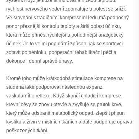
systém. Když je kůže stimulována nízkou teplotou,
rychlost nervového vedení zpomaluje a bolest se sníží.
Ve srovnání s tradičními kompresemi ledu má podnosný
ponor přesnější kontrolu teploty a širší oblast účinku,
která může přinést rychlejší a pohodlnější analgetický
účinek. Je to velmi populární způsob, jak se sportovci
zotavit po tréninku, pooperační rehabilitační péči a
dokonce i denní správě únavy.
Kromě toho může krátkodobá stimulace komprese na
studena také podporovat následnou expanzi
vaskulárního reflexu. Když skončí chladicí komprese,
krevní cévy se znovu otevře a zvyšuje se průtok krve,
který může odstranit metabolický odpad, zlepšit přísun
kyslíku a živin v místních tkáních a dále podporuje opravu
poškozených tkání.