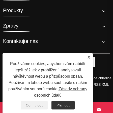
Produkty
Zprávy
Kontaktujte nás
X
Používáme cookies, abychom vám nabídli
lepší zážitek z prohlížení, analyzovali
návštěvnost webu a přizpůsobili obsah.
Copyright © 2008 Hi-Q Group, původní vynálezce a výrobce chladiče
Používáním tohoto webu souhlasíte s naším
ledové lázně. Všechna práva vyhrazena.
Links
Sitemap
RSS
XML
používáním souborů cookie.
Zásady ochrany
Zásady ochrany osobních údajů
osobních údajů
Odmítnout
Přijmout



