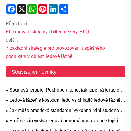
Facebook
X
WhatsApp
Pinterest
LinkedIn
Share
Předchozí :
Eliminování skupiny chiller mezery-HI-Q
další :
7 základní strategie pro provozování úspěšného
podnikání v oblasti ledové lázně
Související novinky
Saunová terapie: Pochopení toho, jak tepelná terapie
podporuje relaxaci a wellness
Ledová lázeň s kostkami ledu vs chladič ledové lázně:
Která metoda chlazení je lepší?
Jak může americká standardní výkonná mini studená
ponorná vana proměnit vaši regenerační a wellness
Proč se vícevrstvá ledová ponorná vana volně stojící
rutinu
stává preferovanou volbou pro moderní terapii
Jak může nafouknutá ledová ponorná vana pro dospělé