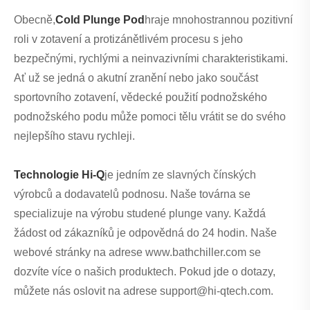
Obecně,
Cold Plunge Pod
hraje mnohostrannou pozitivní
roli v zotavení a protizánětlivém procesu s jeho
bezpečnými, rychlými a neinvazivními charakteristikami.
Ať už se jedná o akutní zranění nebo jako součást
sportovního zotavení, vědecké použití podnožského
podnožského podu může pomoci tělu vrátit se do svého
nejlepšího stavu rychleji.
Technologie Hi-Q
je jedním ze slavných čínských
výrobců a dodavatelů podnosu. Naše továrna se
specializuje na výrobu studené plunge vany. Každá
žádost od zákazníků je odpovědná do 24 hodin. Naše
webové stránky na adrese www.bathchiller.com se
dozvíte více o našich produktech. Pokud jde o dotazy,
můžete nás oslovit na adrese support@hi-qtech.com.