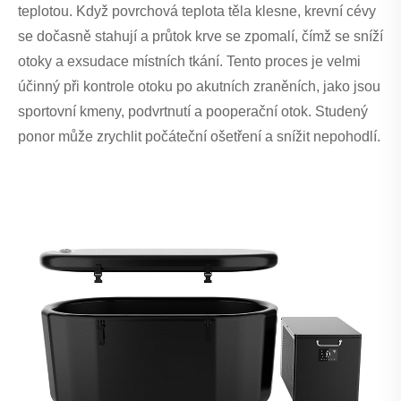
teplotou. Když povrchová teplota těla klesne, krevní cévy
se dočasně stahují a průtok krve se zpomalí, čímž se sníží
otoky a exsudace místních tkání. Tento proces je velmi
účinný při kontrole otoku po akutních zraněních, jako jsou
sportovní kmeny, podvrtnutí a pooperační otok. Studený
ponor může zrychlit počáteční ošetření a snížit nepohodlí.