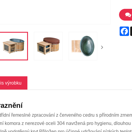
F
is výrobku
raznění
třídní řemeslné zpracování z červeného cedru s přírodním zrnem
řní komora z nerezové oceli 304 navržená pro hygienu, dlouhou 
lně vodotěsný kryt Přiložen pro účinné udržování nízkých teplot