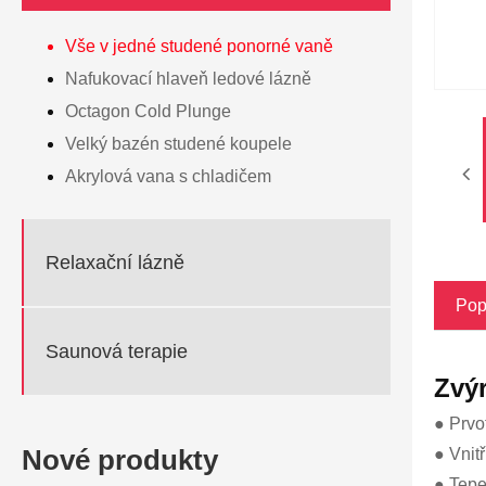
Vše v jedné studené ponorné vaně
Nafukovací hlaveň ledové lázně
Octagon Cold Plunge
Velký bazén studené koupele
Akrylová vana s chladičem
Relaxační lázně
Pop
Saunová terapie
Zvý
● Prvo
Nové produkty
● Vnit
● Tepe