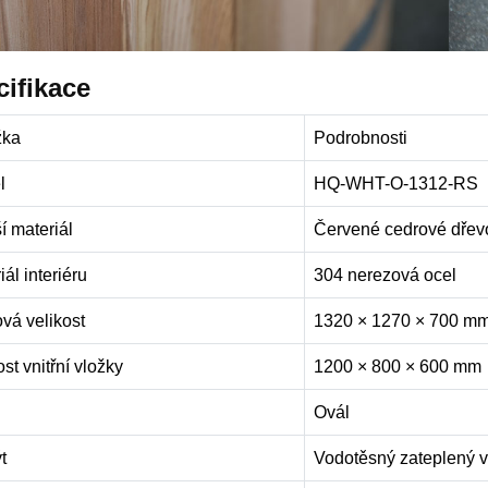
ifikace
žka
Podrobnosti
l
HQ-WHT-O-1312-RS
í materiál
Červené cedrové dřev
iál interiéru
304 nerezová ocel
vá velikost
1320 × 1270 × 700 m
ost vnitřní vložky
1200 × 800 × 600 mm
Ovál
t
Vodotěsný zateplený vr