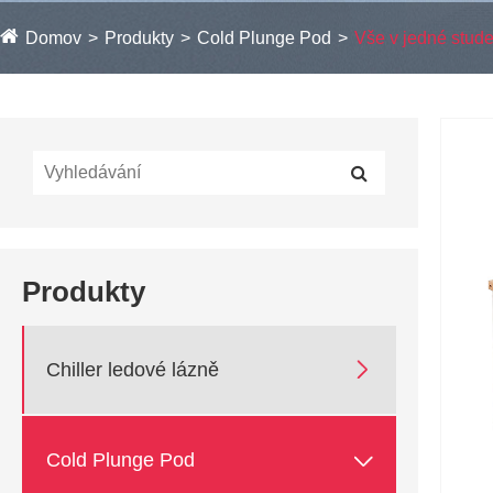
Domov
Produkty
Cold Plunge Pod
Vše v jedné stud
Produkty

Chiller ledové lázně

Cold Plunge Pod