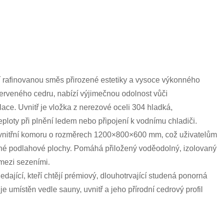
rafinovanou směs přirozené estetiky a vysoce výkonného
erveného cedru, nabízí výjimečnou odolnost vůči
olace. Uvnitř je vložka z nerezové oceli 304 hladká,
eploty při plnění ledem nebo připojení k vodnímu chladiči.
nitřní komoru o rozměrech 1200×800×600 mm, což uživatelům
čné podlahové plochy. Pomáhá přiložený voděodolný, izolovaný
 mezi sezeními.
ající, kteří chtějí prémiový, dlouhotrvající studená ponorná
je umístěn vedle sauny, uvnitř a jeho přírodní cedrový profil