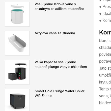
Vše v jedné ledové vaně s
● Pros
chladným chladičem studeného
● Ideál
● Komp
Kom
Akrylová vana za studena
Barel 
chladu
povětr
potrav
Velká kapacita vše v jedné
studené plunge vany s chladičem
Tato s
umožňu
kryt u
Tento 
Smart Cold Plunge Water Chiler
Wifi Enable
vana, k
hladce