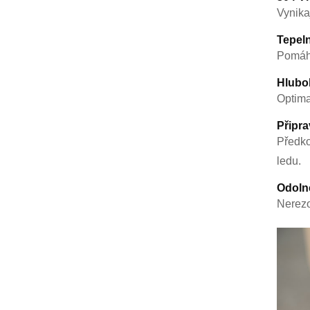
Vynika
Tepeln
Pomáhá
Hlubo
Optima
Připra
Předko
ledu.
Odoln
Nerezo