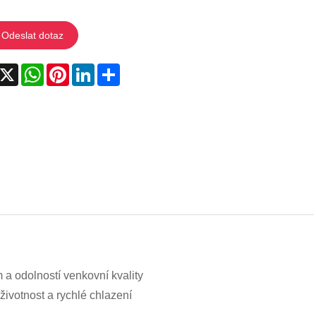
Odeslat dotaz
acebook
X
WhatsApp
Pinterest
LinkedIn
Share
 a odolností venkovní kvality
životnost a rychlé chlazení