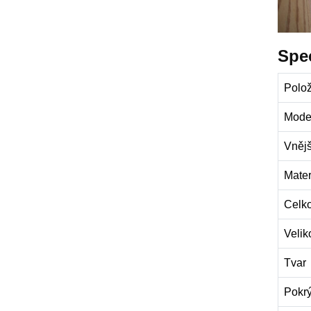
Spec
Polo
Mode
Vnějš
Mater
Celko
Velik
Tvar
Pokrý