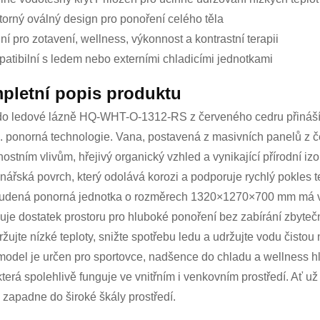
torný oválný design pro ponoření celého těla
ní pro zotavení, wellness, výkonnost a kontrastní terapii
atibilní s ledem nebo externími chladicími jednotkami
pletní popis produktu
do ledové lázně HQ-WHT-O-1312-RS z červeného cedru přináší 
. ponorná technologie. Vana, postavená z masivních panelů z č
nostním vlivům, hřejivý organický vzhled a vynikající přírodní iz
inářská povrch, který odolává korozi a podporuje rychlý pokles t
tudená ponorná jednotka o rozměrech 1320×1270×700 mm má v
je dostatek prostoru pro hluboké ponoření bez zabírání zbyte
držujte nízké teploty, snižte spotřebu ledu a udržujte vodu čistou
model je určen pro sportovce, nadšence do chladu a wellness hled
terá spolehlivě funguje ve vnitřním i venkovním prostředí. Ať už 
 zapadne do široké škály prostředí.