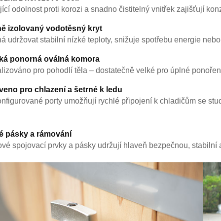
jící odolnost proti korozi a snadno čistitelný vnitřek zajišťují k
ě izolovaný vodotěsný kryt
 udržovat stabilní nízké teploty, snižuje spotřebu energie neb
ká ponorná oválná komora
lizováno pro pohodlí těla – dostatečně velké pro úplné ponořen
veno pro chlazení a šetrné k ledu
nfigurované porty umožňují rychlé připojení k chladičům se st
é pásky a rámování
vé spojovací prvky a pásky udržují hlaveň bezpečnou, stabilní a