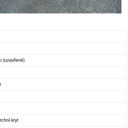
o (uzavřené)
m
chní kryt