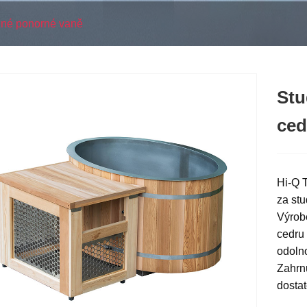
ené ponorné vaně
Stu
ced
Hi-Q 
za stu
Výrob
cedru 
odolno
Zahrnu
dostat