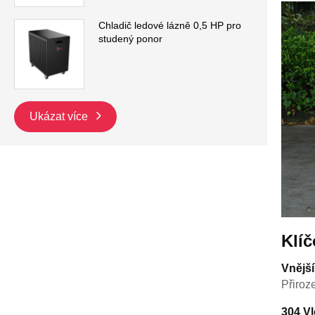
Chladič ledové lázně 0,5 HP pro
studený ponor
Ukázat více
Klíč
Vnější
Přiroz
304 Vl