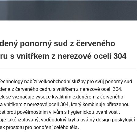
dený ponorný sud z červeného
ru s vnitřkem z nerezové oceli 304
Technology nabízí velkoobchodní služby pro svůj ponorný sud
dena z červeného cedru s vnitřkem z nerezové oceli 304.
ek se vyznačuje vysoce kvalitním exteriérem z červeného
a vnitřkem z nerezové oceli 304, který kombinuje přirozenou
st proti povětrnostním vlivům s hygienickou trvanlivostí.
je také izolovaný, voděodolný kryt a oválný design poskytující
ek prostoru pro ponoření celého těla.