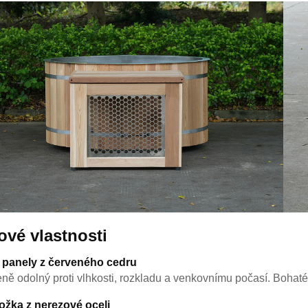
ové vlastnosti
 panely z červeného cedru
eně odolný proti vlhkosti, rozkladu a venkovnímu počasí. Bohat
ožka z nerezové oceli