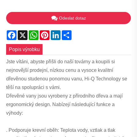
Odeslat dotaz
Facebook
X
WhatsApp
Pinterest
LinkedIn
Share
Popis výrobku
Jste vítáni, abyste přišli do naší továrny a koupili si
nejnovější prodejní, nízkou cenu a vysoce kvalitní
dřevěnou studenou ponornou vanu, Hi-Q Technology se
těší na spolupráci s vámi.
Dřevěné vany jsou vyrobeny z přírodního dřeva a mají
ergonomický design. Nabízejí následující funkce a
výhody:
. Podporuje krevní oběh: Teplota vody, vztlak a tlak