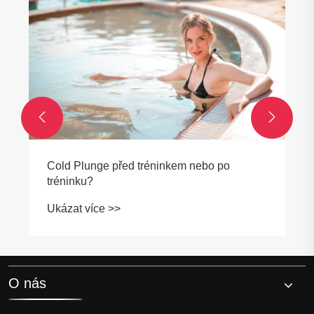


Hi-Q Group 2024 Každoroční večeře- cesta
pospolitosti a aspirace
Ukázat více >>
O nás