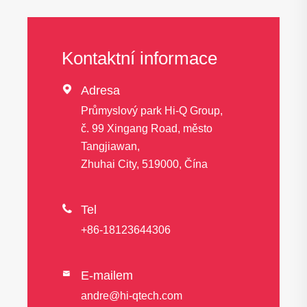
Kontaktní informace

Adresa
Průmyslový park Hi-Q Group,
č. 99 Xingang Road, město
Tangjiawan,
Zhuhai City, 519000, Čína

Tel
+86-18123644306
E-mailem

andre@hi-qtech.com