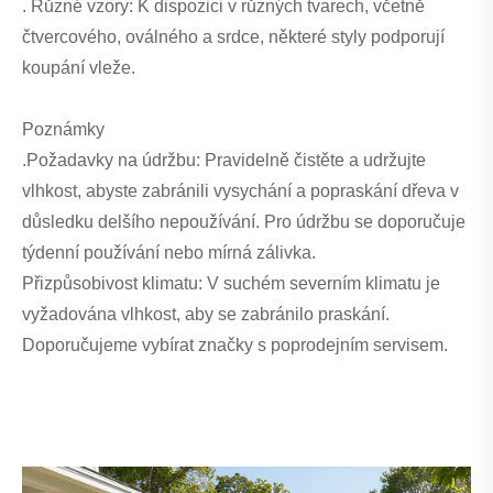
. Různé vzory: K dispozici v různých tvarech, včetně
čtvercového, oválného a srdce, některé styly podporují
koupání vleže. ‌
Poznámky
.‌Požadavky na údržbu‌: Pravidelně čistěte a udržujte
vlhkost, abyste zabránili vysychání a popraskání dřeva v
důsledku delšího nepoužívání. Pro údržbu se doporučuje
týdenní používání nebo mírná zálivka.
‌Přizpůsobivost klimatu‌: V suchém severním klimatu je
vyžadována vlhkost, aby se zabránilo praskání.
Doporučujeme vybírat značky s poprodejním servisem.