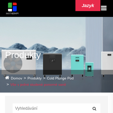
Jazyk
Produkty
Domov
Produkty
Cold Plunge Pod
Vše v jedné studené ponorné vaně