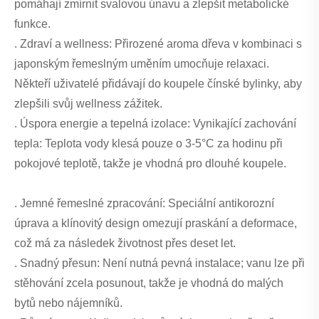
pomáhají zmírnit svalovou únavu a zlepšit metabolické
funkce.
. Zdraví a wellness: Přirozené aroma dřeva v kombinaci s
japonským řemeslným uměním umocňuje relaxaci.
Někteří uživatelé přidávají do koupele čínské bylinky, aby
zlepšili svůj wellness zážitek.
. Úspora energie a tepelná izolace: Vynikající zachování
tepla: Teplota vody klesá pouze o 3-5°C za hodinu při
pokojové teplotě, takže je vhodná pro dlouhé koupele.
. Jemné řemeslné zpracování: Speciální antikorozní
úprava a klínovitý design omezují praskání a deformace,
což má za následek životnost přes deset let.
. Snadný přesun: Není nutná pevná instalace; vanu lze při
stěhování zcela posunout, takže je vhodná do malých
bytů nebo nájemníků.