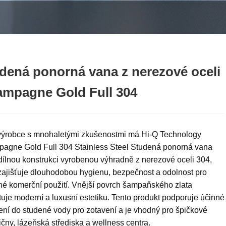
dená ponorná vana z nerezové oceli
mpagne Gold Full 304
výrobce s mnohaletými zkušenostmi má Hi-Q Technology
agne Gold Full 304 Stainless Steel Studená ponorná vana
ílnou konstrukci vyrobenou výhradně z nerezové oceli 304,
zajišťuje dlouhodobou hygienu, bezpečnost a odolnost pro
né komerční použití. Vnější povrch šampaňského zlata
uje moderní a luxusní estetiku. Tento produkt podporuje účinné
ní do studené vody pro zotavení a je vhodný pro špičkové
ičny, lázeňská střediska a wellness centra.