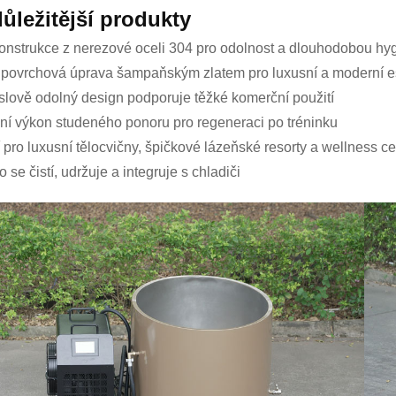
ůležitější produkty
onstrukce z nerezové oceli 304 pro odolnost a dlouhodobou hy
 povrchová úprava šampaňským zlatem pro luxusní a moderní es
lově odolný design podporuje těžké komerční použití
vní výkon studeného ponoru pro regeneraci po tréninku
í pro luxusní tělocvičny, špičkové lázeňské resorty a wellness ce
se čistí, udržuje a integruje s chladiči