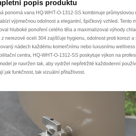
pletní popis produktu
á ponorná vana HQ-WHT-O-1312-SS kombinuje průmyslovou ner
nabízí výjimečnou odolnost a elegantní, špičkový vzhled. Tento
oval hluboké ponoření celého těla a maximalizoval výhody chlado
 z nerezové oceli 304 zajišťuje hygienu, odolnost proti korozi
ikovaný nádech každému komerčnímu nebo luxusnímu wellness pros
bilitační centra, HQ-WHT-O-1312-SS poskytuje výkon na profesio
model je navržen tak, aby vydržel nepřetržité každodenní použív
í jak funkčnost, tak vizuální přitažlivost.