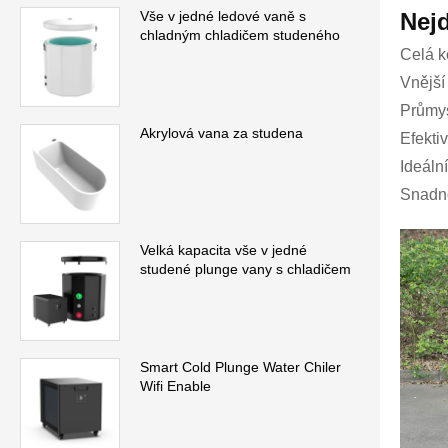
Nejd
Vše v jedné ledové vaně s
chladným chladičem studeného
Celá k
Vnější
Průmys
Akrylová vana za studena
Efekti
Ideáln
Snadno 
Velká kapacita vše v jedné
studené plunge vany s chladičem
Smart Cold Plunge Water Chiler
Wifi Enable