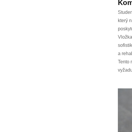
Kom
Studen
který 
poskyt
Vložka
sofist
a reha
Tento 
vyžaduj