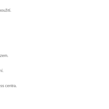
oužití.
ozem.
ní.
ess centra.