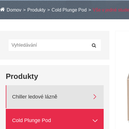
Domov
Produkty
Cold Plunge Pod
Vše v jedné stud
Produkty

Chiller ledové lázně

Cold Plunge Pod