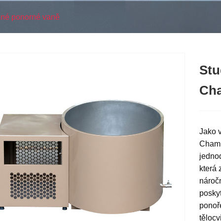
ené ponorné vaně
Stu
Cha
Jako 
Champ
jednod
která 
nároč
poskyt
ponoře
tělocv