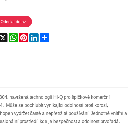
Odeslat dotaz
acebook
X
WhatsApp
Pinterest
LinkedIn
Share
04, navržená technologií Hi-Q pro špičkové komerční
. Může se pochlubit vynikající odolností proti korozi,
open vydržet časté a nepřetržité používání. Jednotné vnitřní a
ofesionální prostředí, kde je bezpečnost a odolnost prvořadá.