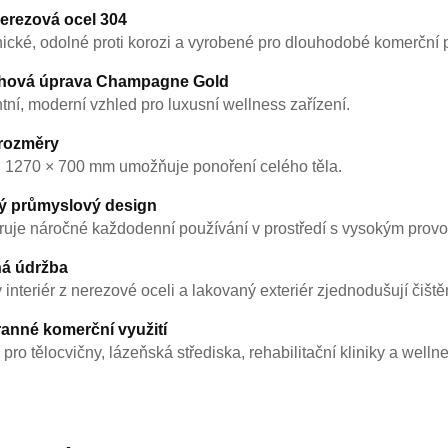
erezová ocel 304
ické, odolné proti korozi a vyrobené pro dlouhodobé komerční p
hová úprava Champagne Gold
tní, moderní vzhled pro luxusní wellness zařízení.
 rozměry
 1270 × 700 mm umožňuje ponoření celého těla.
ý průmyslový design
uje náročné každodenní používání v prostředí s vysokým prov
á údržba
 interiér z nerezové oceli a lakovaný exteriér zjednodušují čiště
anné komerční využití
 pro tělocvičny, lázeňská střediska, rehabilitační kliniky a welln