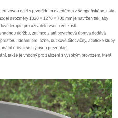
ezovou ocel s prvotřídním exteriérem z šampaňského zlata,
 model s rozměry 1320 × 1270 × 700 mm je navržen tak, aby
vé terapie pro uživatele všech velikostí.
 a snadnou údržbu, zatímco zlatá povrchová úprava dodává
toru. Ideální pro lázně, butikové tělocvičny, atletické kluby
nální úrovni se stylovou prezentací.
ání, takže je vhodný pro zařízení s vysokým provozem, která