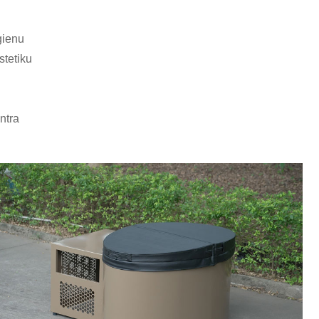
gienu
tetiku
ntra