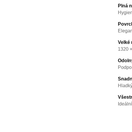
Plná n
Hygien
Povrc
Elegan
Velké
1320 ×
Odoln
Podpor
Snadn
Hladký
Všestr
Ideální