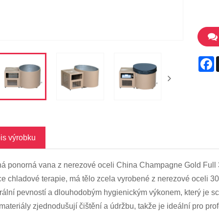
F
is výrobku
á ponorná vana z nerezové oceli China Champagne Gold Full 3
ce chladové terapie, má tělo zcela vyrobené z nerezové oceli 304
urální pevností a dlouhodobým hygienickým výkonem, který je sch
 materiály zjednodušují čištění a údržbu, takže je ideální pro pr