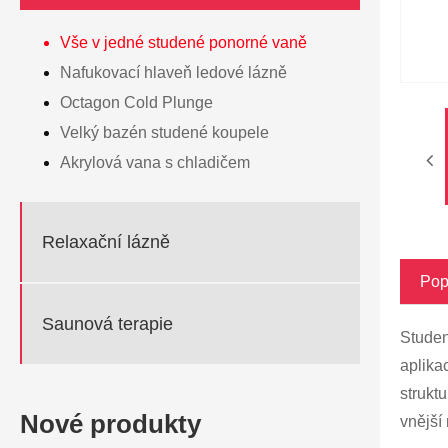
Vše v jedné studené ponorné vaně
Nafukovací hlaveň ledové lázně
Octagon Cold Plunge
Velký bazén studené koupele
Akrylová vana s chladičem
Relaxační lázně
Pop
Saunová terapie
Studen
aplika
strukt
Nové produkty
vnější