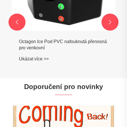


Venkovní studená ponorná vana z
červeného cedru s vložkou z nerezové oceli
304
Ukázat více >>
Doporučení pro novinky