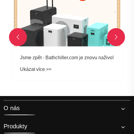


Jak může volně stojící studený pod
osmiúhelník pro ledovou lázeň změnit vaši
rutinu zotavení a wellness
Ukázat více >>
O nás
Produkty