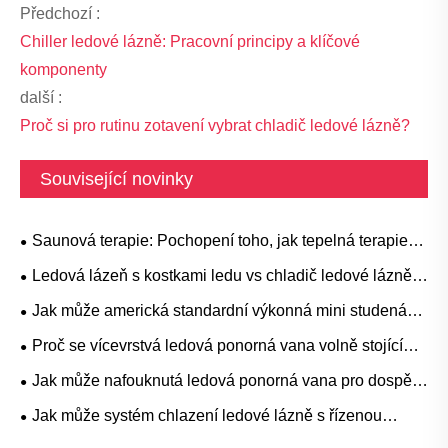
Předchozí :
Chiller ledové lázně: Pracovní principy a klíčové
komponenty
další :
Proč si pro rutinu zotavení vybrat chladič ledové lázně?
Související novinky
Saunová terapie: Pochopení toho, jak tepelná terapie
podporuje relaxaci a wellness
Ledová lázeň s kostkami ledu vs chladič ledové lázně:
Která metoda chlazení je lepší?
Jak může americká standardní výkonná mini studená
ponorná vana proměnit vaši regenerační a wellness
Proč se vícevrstvá ledová ponorná vana volně stojící
rutinu
stává preferovanou volbou pro moderní terapii
Jak může nafouknutá ledová ponorná vana pro dospělé
nachlazením
pro chlazení ledové lázně zlepšit váš zážitek z terapie
Jak může systém chlazení ledové lázně s řízenou
nachlazením
teplotou zlepšit regeneraci a výkon