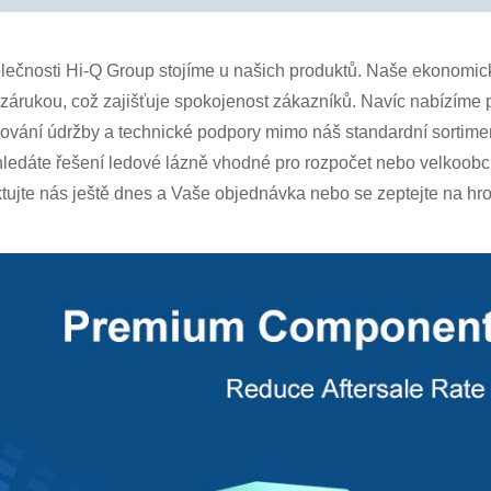
lečnosti Hi-Q Group stojíme u našich produktů. Naše ekonomick
 zárukou, což zajišťuje spokojenost zákazníků. Navíc nabízíme p
ování údržby a technické podpory mimo náš standardní sortimen
hledáte řešení ledové lázně vhodné pro rozpočet nebo velkoobch
tujte nás ještě dnes a Vaše objednávka nebo se zeptejte na h