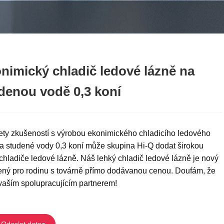
nimický chladič ledové lázně na
denou vodě 0,3 koní
ety zkušeností s výrobou ekonimického chladicího ledového
ra studené vody 0,3 koní může skupina Hi-Q dodat širokou
chladiče ledové lázně. Náš lehký chladič ledové lázně je nový
ený pro rodinu s továrně přímo dodávanou cenou. Doufám, že
vaším spolupracujícím partnerem!
Odeslat dotaz