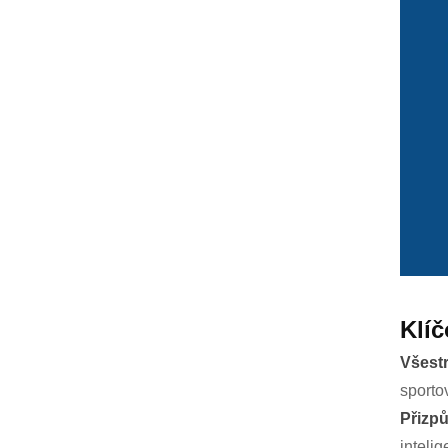
Klíč
Všestr
sportov
Přizpů
inteli