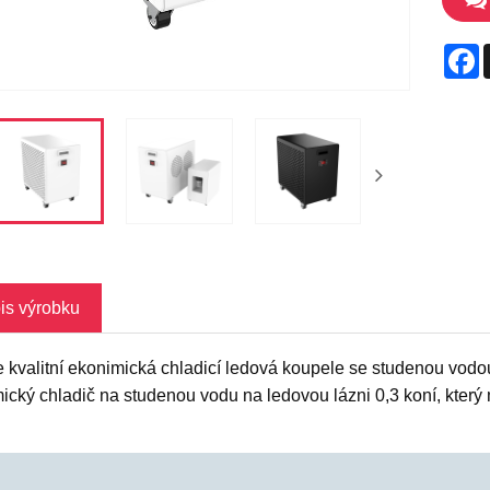
F
is výrobku
 kvalitní ekonimická chladicí ledová koupele se studenou vodo
ický chladič na studenou vodu na ledovou lázni 0,3 koní, který