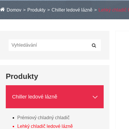
Domov
Produkty
Chiller ledové lázně
Lehký chladič 
Produkty

Chiller ledové lázně
Prémiový chladný chladič
Lehký chladič ledové lázně