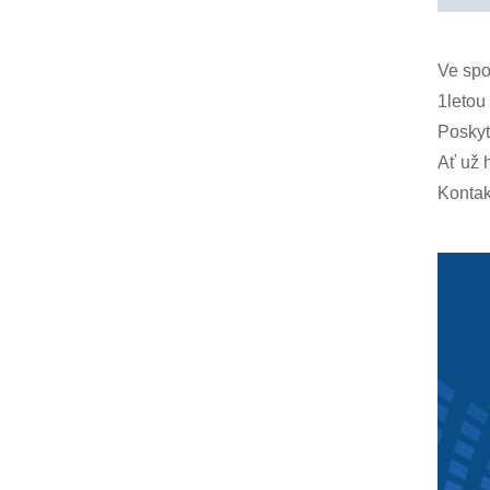
Ve spo
1letou
Poskyt
Ať už 
Kontak