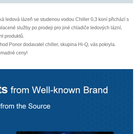
á ledová lázeň se studenou vodou Chiller 0,3 koní přichází s
lacené služby po prodeji pro jiné chladiče ledových lázní,
t produktů.
od Ponor dodavatel chiller, skupina Hi-Q, vás pokryla.
romadné ceny!