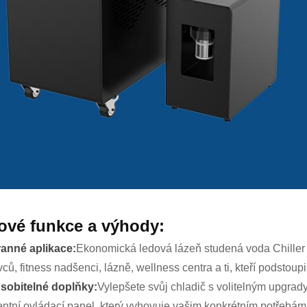
ové funkce a výhody:
anné aplikace:
Ekonomická ledová lázeň studená voda Chiller 0
ců, fitness nadšenci, lázně, wellness centra a ti, kteří podstoupi
sobitelné doplňky:
Vylepšete svůj chladič s volitelným upgrady, 
gentní ovládací panel, který vyhovuje vašim konkrétním potřebám