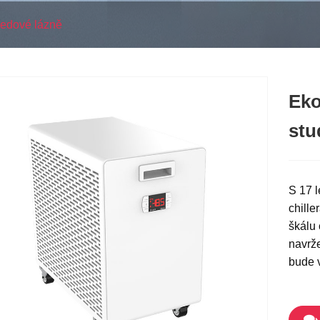
ledové lázně
Eko
stu
S 17 l
chille
škálu 
navrž
bude 