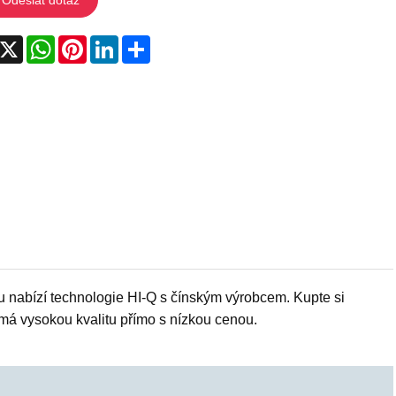
acebook
X
WhatsApp
Pinterest
LinkedIn
Share
u nabízí technologie HI-Q s čínským výrobcem. Kupte si
 má vysokou kvalitu přímo s nízkou cenou.