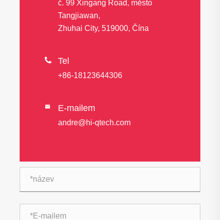
č. 99 Xingang Road, město
Tangjiawan,
Zhuhai City, 519000, Čína

Tel
+86-18123644306
E-mailem

andre@hi-qtech.com