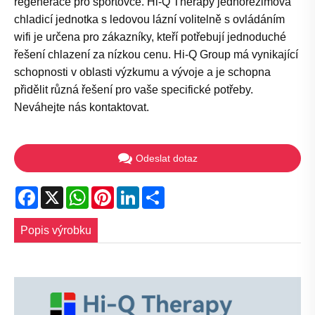
regenerace pro sportovce. Hi-Q Therapy jednorežimová
chladicí jednotka s ledovou lázní volitelně s ovládáním
wifi je určena pro zákazníky, kteří potřebují jednoduché
řešení chlazení za nízkou cenu. Hi-Q Group má vynikající
schopnosti v oblasti výzkumu a vývoje a je schopna
přidělit různá řešení pro vaše specifické potřeby.
Neváhejte nás kontaktovat.
Odeslat dotaz
Facebook
X
WhatsApp
Pinterest
LinkedIn
Share
Popis výrobku