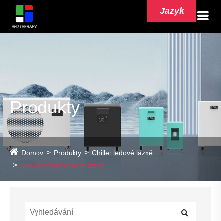
Jazyk
Produkty
Domov
Produkty
Chiller ledové lázně
Lehký chladič ledové lázně