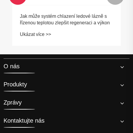
Jak může systém chlazení ledové lázně s
řízenou teplotou zlepšit regeneraci a výkon
Ukázat více >>
O nás
Produkty
Zprávy
Kontaktujte nás