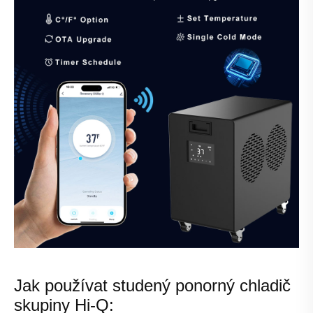
Jak používat studený ponorný chladič
skupiny Hi-Q: