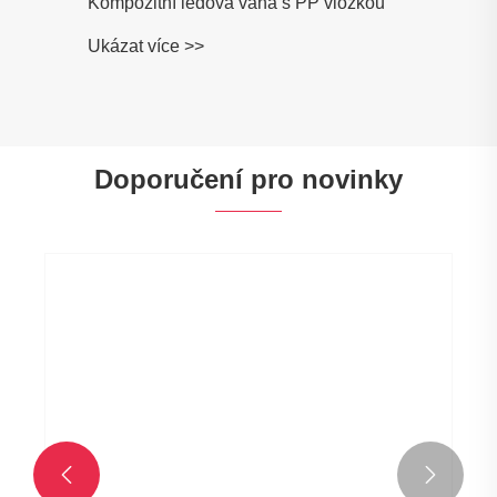
Kompozitní ledová vana s PP vložkou
Ukázat více >>
Doporučení pro novinky

