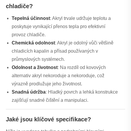
chladiče?
Tepelná účinnost
: Akryl trvale udržuje teplotu a
poskytuje vynikající přenos tepla pro efektivní
provoz chladiče.
Chemická odolnost
: Akryl je odolný vůči většině
chladicích kapalin a přísad používaných v
průmyslových systémech.
Odolnost a životnost
: Na rozdíl od kovových
alternativ akryl nekoroduje a nekoroduje, což
výrazně prodlužuje jeho životnost.
Snadná údržba
: Hladký povrch a lehká konstrukce
zajišťují snadné čištění a manipulaci.
Jaké jsou klíčové specifikace?