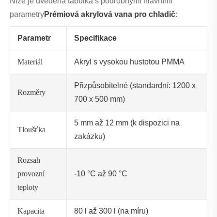
Níže je uvedena tabulka s podrobnými hlavními
parametry
Prémiová akrylová vana pro chladič
:
Parametr
Specifikace
Materiál
Akryl s vysokou hustotou PMMA
Přizpůsobitelné (standardní: 1200 x
Rozměry
700 x 500 mm)
5 mm až 12 mm (k dispozici na
Tloušťka
zakázku)
Rozsah
provozní
-10 °C až 90 °C
teploty
Kapacita
80 l až 300 l (na míru)