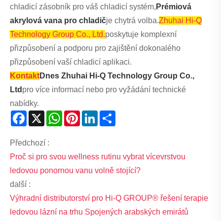
chladicí zásobník pro váš chladicí systém,
Prémiová
akrylová vana pro chladič
je chytrá volba.
Zhuhai Hi-Q
Technology Group Co., Ltd.
poskytuje komplexní
přizpůsobení a podporu pro zajištění dokonalého
přizpůsobení vaší chladicí aplikaci.
Kontakt
Dnes Zhuhai Hi-Q Technology Group Co.,
Ltd
pro více informací nebo pro vyžádání technické
nabídky.
Facebook
X
WhatsApp
Pinterest
LinkedIn
Share
Předchozí :
Proč si pro svou wellness rutinu vybrat vícevrstvou
ledovou ponornou vanu volně stojící?
další :
Výhradní distributorství pro Hi-Q GROUP® řešení terapie
ledovou lázní na trhu Spojených arabských emirátů