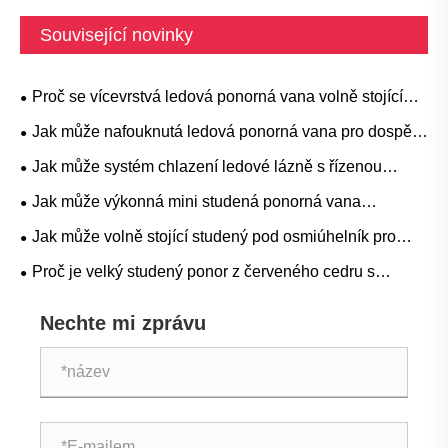
Související novinky
Proč se vícevrstvá ledová ponorná vana volně stojící
stává preferovanou volbou pro moderní terapii
Jak může nafouknutá ledová ponorná vana pro dospělé
nachlazením
pro chlazení ledové lázně zlepšit váš zážitek z terapie
Jak může systém chlazení ledové lázně s řízenou
nachlazením
teplotou zlepšit regeneraci a výkon
Jak může výkonná mini studená ponorná vana
komerční třídy proměnit moderní rutiny regenerace a
Jak může volně stojící studený pod osmiúhelník pro
wellness?
ledovou lázeň změnit vaši rutinu zotavení a wellness
Proč je velký studený ponor z červeného cedru s
nerezovou ocelí 304 tou nejlepší investicí pro vaši
Nechte mi zprávu
regeneraci a wellness rutinu