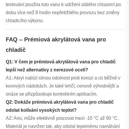
testování použila tuto vanu k udržení stálého chlazení po
dobu více než 8 hodin nepřetržitého provozu bez změny
chladicího výkonu.
FAQ – Prémiová akrylátová vana pro
chladič
Q1: V čem je prémiová akrylátová vana pro chladič
lepší než alternativy z nerezové oceli?
A1: Akryl nabízí silnou odolnost proti korozi a rzi běžné v
kovových nádobách. Je také lehčí, cenově výhodnější a
snáze se přizpůsobuje konkrétním aplikacím.
Q2: Dokáže prémiová akrylátová vana pro chladič
odolat kolísání vysokých teplot?
A2: Ano, může efektivně pracovat mezi -10 °C až 90 °C.
Materiál je navržen tak, aby odolal tepelnému namáhání